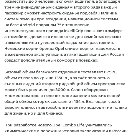
разместить до 5 человек, включая водителя, а благодаря
трем индивидуальным сиденьям второго ряда каждый
пассажир сможет настроить сиденье под себя. Наличие
систем помощи при вождении, навигационной системы
на базе Android с экраном 7” и технологии
интеллектуального привода IntelliGrip повышает комфорт
автомобиля, делая его идеальным для семейных вылазок
в выходные или путешествий на дальние расстояния.
Немецкие корни бренда Opel олицетворяют надежность
в ежедневной эксплуатации, а пакет адаптации для России
создаст дополнительный комфорт в поездках.
Базовый объем багажного отделения составляет 675 л.,
объем от пола до крыши 1350 л., а за счёт полностью
съемных сидений второго ряда общий объем пространства
может быть увеличен до 3000 л. Салон оборудован
множеством ниш и полочек для хранения мелких вещей
общий объём которых составляет 154 л. Благодаря своей
вместительности автомобиль идеально подходит не только
для жизни, но и для бизнеса.
При разработке нового Opel Combo Life учитывались
климатические и дорожные условия эксплуатации в России,