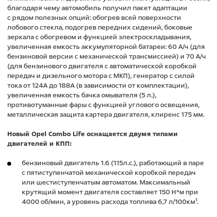
благодаря чему автомобиль получил пакет адаптации
с рядом полезных опций: обогрев всей поверхности
лобового стекла, подогрев передних сидений, боковые
зеркала с обогревом и функцией электроскладывания,
увеличенная емкость аккумуляторной батареи: 60 А/ч (для
бензиновой версии с механической трансмиссией) и 70 А/ч
(для бензинового двигателя с автоматической коробкой
передач и дизельного мотора с МКП), генератор с силой
тока от 124А до 188А (в зависимости от комплектации),
увеличенная емкость бачка омывателя (5 л.),
противотуманные фары с функцией углового освещения,
металлическая защита картера двигателя, клиренс 175 мм.
Новый Opel Combo Life оснащается двумя типами
двигателей и КПП:
бензиновый двигатель 1.6 (115л.с.), работающий в паре
с пятиступенчатой механической коробкой передач
или шестиступенчатым автоматом. Максимальный
крутящий момент двигателя составляет 150 Н*м при
1
4000 об/мин, а уровень расхода топлива 6,7 л/100км
.